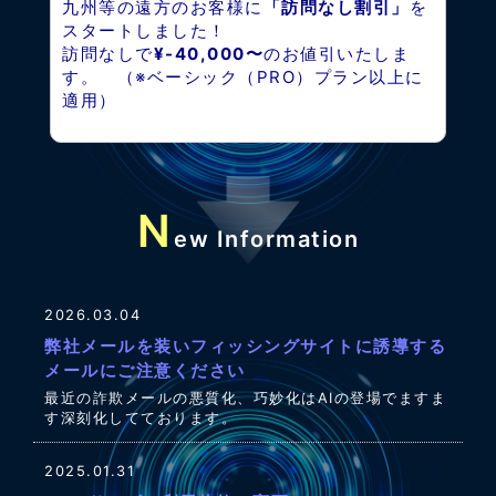
九州等の遠方のお客様に
「訪問なし割引」
を
スタートしました！
訪問なしで
¥-40,000〜
のお値引いたしま
す。 （※ベーシック（PRO）プラン以上に
適用）
N
ew Information
2026.03.04
弊社メールを装いフィッシングサイトに誘導する
メールにご注意ください
最近の詐欺メールの悪質化、巧妙化はAIの登場でますま
す深刻化してております。
2025.01.31