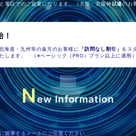
と電話でのご提案になります。（大阪・京阪神
以遠
のお
始！
北海道・九州等の遠方のお客様に
「訪問なし割引」
をス
たします。 （※ベーシック（PRO）プラン以上に適用
N
ew Information
に誘導するメールにご注意ください