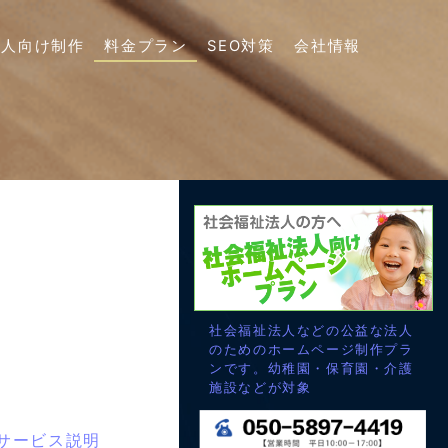
法人向け制作
料金プラン
SEO対策
会社情報
社会福祉法人などの公益な法人
のためのホームページ制作プラ
ンです。幼稚園・保育園・介護
施設などが対象
制作サービス説明