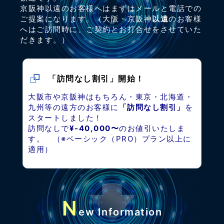
京阪神以遠のお客様へはまずはメールと電話での
ご提案になります。（大阪・京阪神
以遠
のお客様
へはご訪問時に、ご契約とお打合せをさせていた
だきます。）
「訪問なし割引」開始！
大阪市や京阪神はもちろん・東京・北海道・
九州等の遠方のお客様に
「訪問なし割引」
を
スタートしました！
訪問なしで
¥-40,000〜
のお値引いたしま
す。 （※ベーシック（PRO）プラン以上に
適用）
N
ew Information