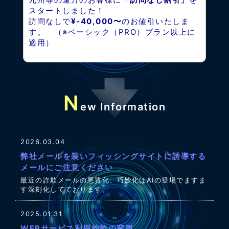
スタートしました！
訪問なしで
¥-40,000〜
のお値引いたしま
す。 （※ベーシック（PRO）プラン以上に
適用）
N
ew Information
2026.03.04
弊社メールを装いフィッシングサイトに誘導する
メールにご注意ください
最近の詐欺メールの悪質化、巧妙化はAIの登場でますま
す深刻化してております。
2025.01.31
WEBサービス利用約款の変更