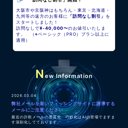
大阪市や京阪神はもちろん・東京・北海道・
九州等の遠方のお客様に
「訪問なし割引」
を
スタートしました！
訪問なしで
¥-40,000〜
のお値引いたしま
す。 （※ベーシック（PRO）プラン以上に
適用）
N
ew Information
2026.03.04
弊社メールを装いフィッシングサイトに誘導する
メールにご注意ください
最近の詐欺メールの悪質化、巧妙化はAIの登場でますま
す深刻化してております。