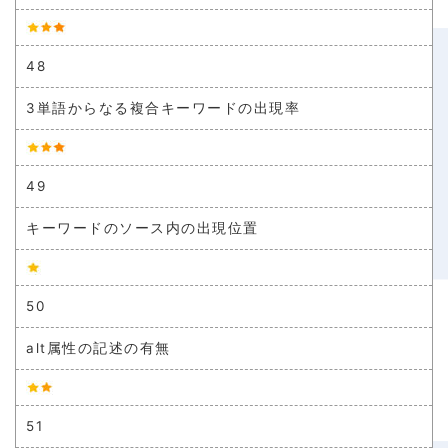
48
3単語からなる複合キーワードの出現率
49
キーワードのソース内の出現位置
50
alt属性の記述の有無
51