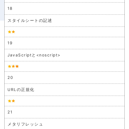
18
スタイルシートの記述
19
JavaScriptと<noscript>
20
URLの正規化
21
メタリフレッシュ