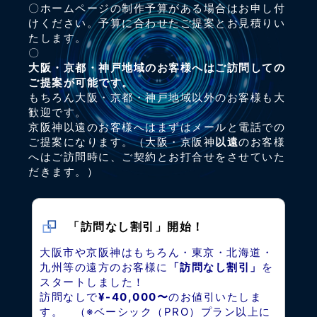
〇ホームページの制作予算がある場合はお申し付
けください。予算に合わせたご提案とお見積りい
たします。
〇
大阪・京都・神戸地域のお客様へはご訪問しての
ご提案が可能です。
もちろん大阪・京都・神戸地域以外のお客様も大
歓迎です。
京阪神以遠のお客様へはまずはメールと電話での
ご提案になります。（大阪・京阪神
以遠
のお客様
へはご訪問時に、ご契約とお打合せをさせていた
だきます。）
「訪問なし割引」開始！
大阪市や京阪神はもちろん・東京・北海道・
九州等の遠方のお客様に
「訪問なし割引」
を
スタートしました！
訪問なしで
¥-40,000〜
のお値引いたしま
す。 （※ベーシック（PRO）プラン以上に